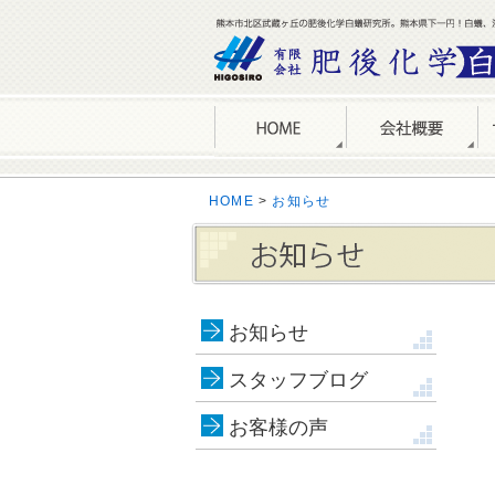
HOME
>
お知らせ
お知らせ
スタッフブログ
お客様の声