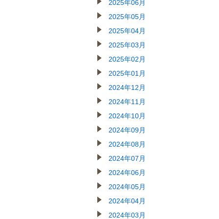
2025年06月
2025年05月
2025年04月
2025年03月
2025年02月
2025年01月
2024年12月
2024年11月
2024年10月
2024年09月
2024年08月
2024年07月
2024年06月
2024年05月
2024年04月
2024年03月