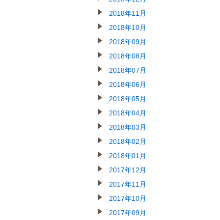
2018年11月
2018年10月
2018年09月
2018年08月
2018年07月
2018年06月
2018年05月
2018年04月
2018年03月
2018年02月
2018年01月
2017年12月
2017年11月
2017年10月
2017年09月