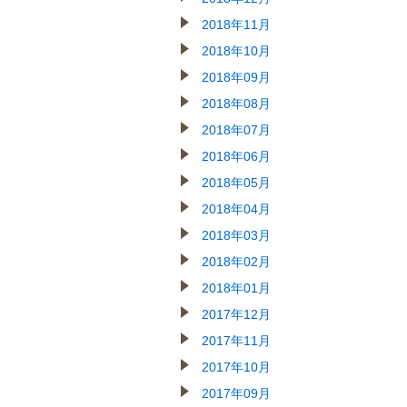
2018年11月
2018年10月
2018年09月
2018年08月
2018年07月
2018年06月
2018年05月
2018年04月
2018年03月
2018年02月
2018年01月
2017年12月
2017年11月
2017年10月
2017年09月