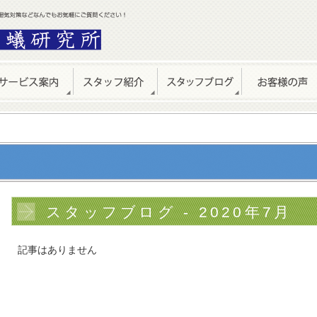
スタッフブログ - 2020年7月
記事はありません